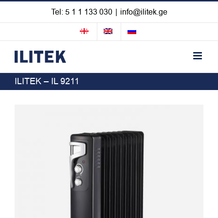
Skip
Tel: 5 1 1 133 030
|
info@ilitek.ge
to
content
ILITEK – IL 9211
View
Larger
Image