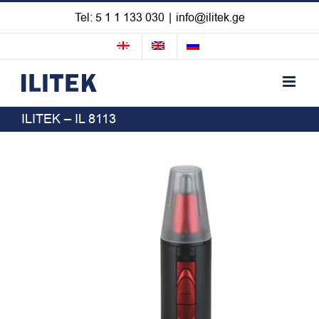
Skip
Tel: 5 1 1 133 030
|
info@ilitek.ge
to
content
ILITEK – IL 8113
View
Larger
Image