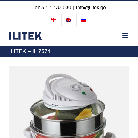
Skip
Tel: 5 1 1 133 030
|
info@ilitek.ge
to
content
ILITEK – IL 7571
View
Larger
Image