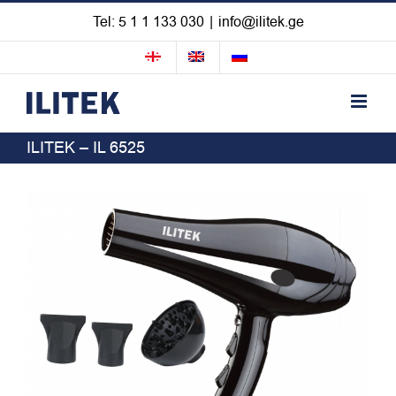
Skip
Tel: 5 1 1 133 030
|
info@ilitek.ge
to
content
ILITEK – IL 6525
View
Larger
Image