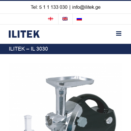
Skip
Tel: 5 1 1 133 030
|
info@ilitek.ge
to
content
ILITEK – IL 3030
View
Larger
Image