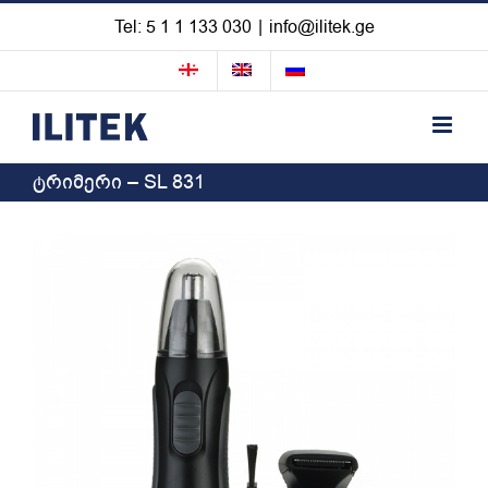
Skip
Tel: 5 1 1 133 030
|
info@ilitek.ge
to
content
ტრიმერი – SL 831
View
Larger
Image