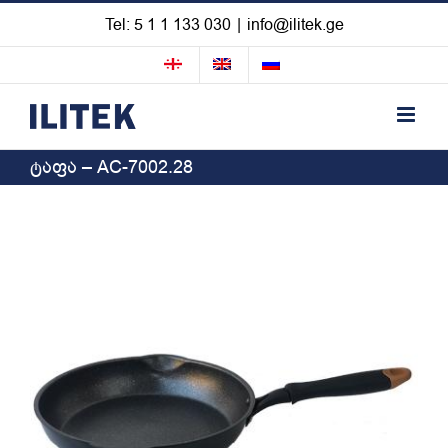
Skip
Tel: 5 1 1 133 030
|
info@ilitek.ge
to
content
ტაფა – AC-7002.28
View
Larger
Image