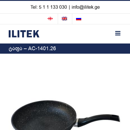
Skip
Tel: 5 1 1 133 030
|
info@ilitek.ge
to
content
ტაფა – AC-1401.26
View
Larger
Image