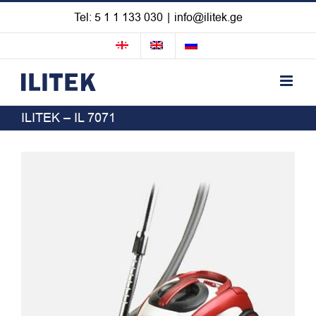
Skip
Tel: 5 1 1 133 030
|
info@ilitek.ge
to
content
ILITEK – IL 7071
View
Larger
Image