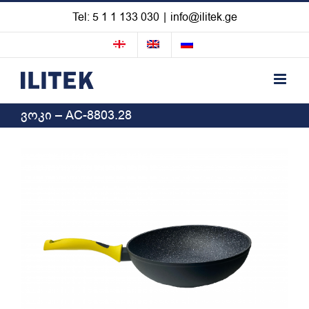
Skip
Tel: 5 1 1 133 030
|
info@ilitek.ge
to
content
ვოკი – AC-8803.28
View
Larger
Image