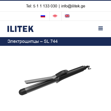
Skip
Tel: 5 1 1 133 030
|
info@ilitek.ge
to
content
Электрощипцы – SL 744
View
Larger
Image