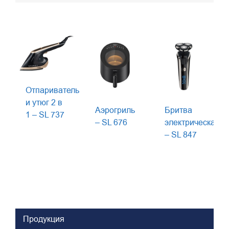
Отпариватель
и утюг 2 в
Aэрогриль
Бритва
1 – SL 737
– SL 676
электрическая
– SL 847
Продукция