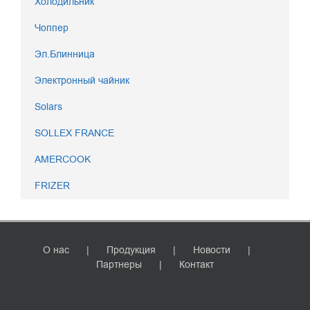
Холодильник
Чоппер
Эл.Блинница
Электронный чайник
Solars
SOLLEX FRANCE
AMERCOOK
FRIZER
О нас
Продукция
Новости
Партнеры
Контакт